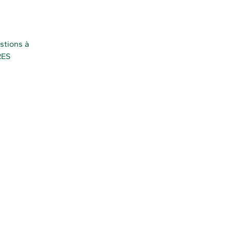
stions à
RES