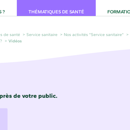
 pour la Santé Provence-Alpes-Côte d'Azur
 ?
THÉMATIQUES DE SANTÉ
FORMATI
s de santé
Service sanitaire
Nos activités "Service sanitaire"
 ?
Vidéos
près de votre public.