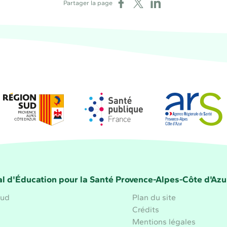
Partager sur Facebook
Partager sur X
Partager sur LinkedIn
Partager la page
Région Sud
Santé publique France
Agence régional
la Santé Provence-Alpes-Côte d'Azur
l d'Éducation pour la Santé Provence-Alpes-Côte d'Azu
aud
Plan du site
Crédits
Mentions légales