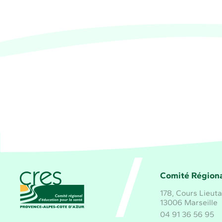
CRES Paca - Comité Régional d'Éducation pour 
Comité Régiona
178, Cours Lieut
13006 Marseille
04 91 36 56 95