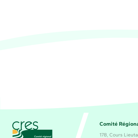
CRES Paca - Comité Régional d'Éducation pour 
Comité Régiona
178, Cours Lieut