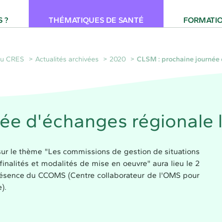
 pour la Santé Provence-Alpes-Côte d'Azur
 ?
THÉMATIQUES DE SANTÉ
FORMATI
 du CRES
Actualités archivées
2020
CLSM : prochaine journée d
e d'échanges régionale le 
sur le thème "Les commissions de gestion de situations
inalités et modalités de mise en oeuvre" aura lieu le 2
n présence du CCOMS (Centre collaborateur de l'OMS pour
).