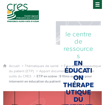
CRES Paca - Comité Régional d'Éducation pour 
le centre
de
ressource
s
EN
Accueil
Thématiques de santé
Éducation thérapeutique
ÉDUCATI
du patient (ETP)
Apport documentaire en ETP
Les
ON
outils du CRES
ETP en scène : 9 films supports pour
intervenir en éducation du patient
THÉRAPE
UTIQUE
DU