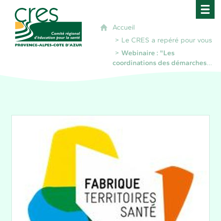
CRES Paca - Comité Régional d'Éducation pour 
Accueil
Le CRES a repéré pour vous
Webinaire : "Les
coordinations des démarches
territoriales de santé, ASV,
CLS, CLSM"