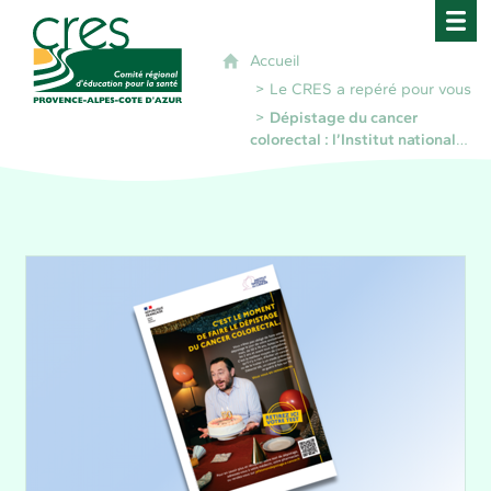
CRES Paca - Comité Régional d'Éducation pour 
Accueil
Le CRES a repéré pour vous
Dépistage du cancer
colorectal : l’Institut national
du cancer rappelle l’urgence à
réaliser le test dès 50 ans