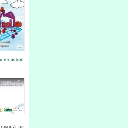
é en action,
e jusqu’à ses