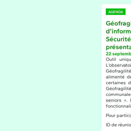
AGENDA
Géofragi
d’infor
Sécurité
présent
22 septemb
Outil uniq
L’observatoi
Géofragilit
alimenté d
certaines d
Géofragilit
communale e
seniors ».
fonctionnali
Pour partici
ID de réuni