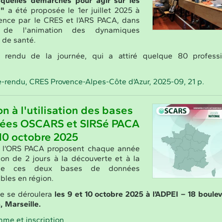
 quelles démarches pour agir sur les
 ?"
a été proposée le 1er juillet 2025 à
vence par le CRES et l'ARS PACA, dans
 de l'animation des dynamiques
s de santé.
rendu de la journée, qui a attiré quelque 80 professi
rendu, CRES Provence-Alpes-Côte d'Azur, 2025-09, 21 p.
n à l'utilisation des bases
ées OSCARS et SIRSé PACA
 10 octobre 2025
 l’ORS PACA proposent chaque année
on de 2 jours à la découverte et à la
 de ces deux bases de données
bles en région.
ne se déroulera
les 9 et 10 octobre 2025 à l’ADPEI – 18 boule
 Marseille.
me et inscription