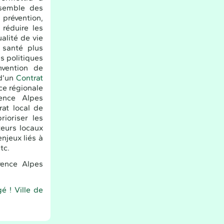
nsemble des
 prévention,
 réduire les
ualité de vie
 santé plus
s politiques
nvention de
 d’un
Contrat
ce régionale
vence Alpes
rat local de
ioriser les
teurs locaux
njeux liés à
tc.
vence Alpes
é ! Ville de