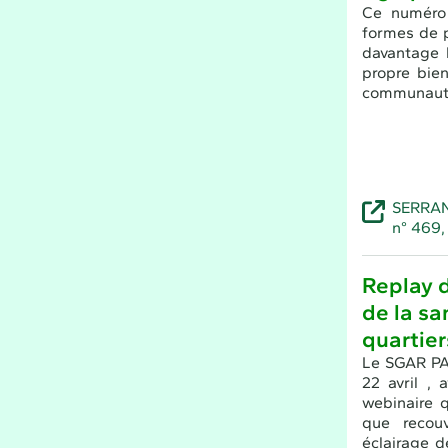
Ce numér
formes de p
davantage 
propre bien
communaut
SERRANO
n° 469,
Replay d
de la sa
quartier
Le SGAR PA
22 avril ,
webinaire q
que recou
éclairage de