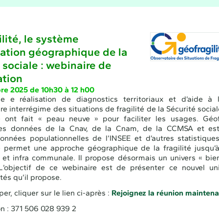
lité, le système
mation géographique de la
 sociale : webinaire de
ation
re 2025 de 10h30 à 12 h00
ue e réalisation de diagnostics territoriaux et d’aide à l
re interrégime des situations de fragilité de la Sécurité socia
é ont fait « peau neuve » pour faciliter les usages. Géof
es données de la Cnav, de la Cnam, de la CCMSA et est
onnées populationnelles de l’INSEE et d’autres statistique
é permet une approche géographique de la fragilité jusqu’
t infra communale. Il propose désormais un univers « bien 
 L’objectif de ce webinaire est de présenter ce nouvel uni
tés qu’il propose.
per, cliquer sur le lien ci-après :
Rejoignez la réunion maintena
on : 371 506 028 939 2