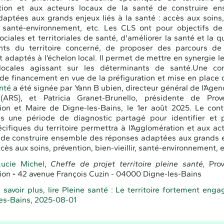
ation et aux acteurs locaux de la santé de construire e
aptées aux grands enjeux liés à la santé : accès aux soins,
ir, santé-environnement, etc. Les CLS ont pour objectifs de
ociales et territoriales de santé, d'améliorer la santé et la q
nts du territoire concerné, de proposer des parcours de
t adaptés à l’échelon local. Il permet de mettre en synergie le
locales agissant sur les déterminants de santé.Une co
de financement en vue de la préfiguration et mise en place
anté
a été signée par Yann B ubien, directeur général de l’Agen
ARS), et Patricia Granet-Brunello, présidente de Pro
on et Maire de Digne-les-Bains, le 1er août 2025. Le cont
ès une période de diagnostic partagé pour identifier et pr
cifiques du territoire permettra à l’Agglomération et aux ac
 de construire ensemble des réponses adaptées aux grands e
ccès aux soins, prévention, bien-vieillir, santé-environnement, e
Lucie Michel
,
Cheffe de projet territoire pleine santé,
Pro
ion
-
42 avenue François Cuzin - 04000 Digne-les-Bains
 savoir plus, lire Pleine santé : Le territoire fortement engag
es-Bains, 2025-08-01