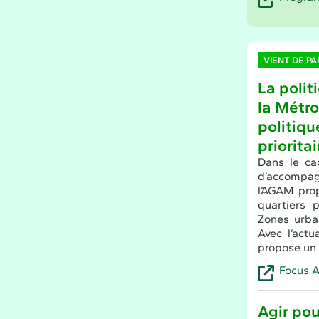
VIENT DE PA
La politi
la Métro
politiqu
priorita
Dans le ca
d’accompa
l’AGAM pro
quartiers p
Zones urba
Avec l’actu
propose un F
Focus A
Agir pou