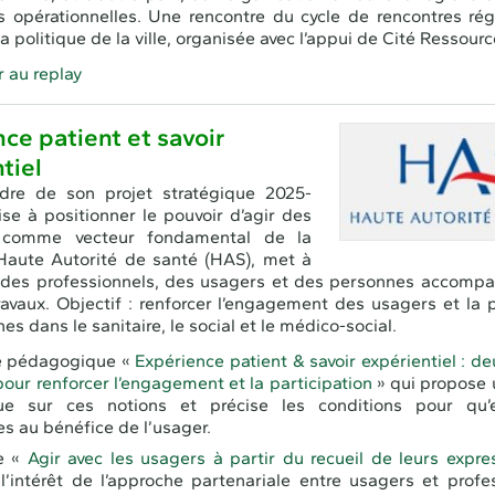
s opérationnelles. Une rencontre du cycle de rencontres ré
a politique de la ville, organisée avec l’appui de Cité Ressourc
 au replay
ce patient et savoir
tiel
dre de son projet stratégique 2025-
ise à positionner le pouvoir d’agir des
 comme vecteur fondamental de la
 Haute Autorité de santé (HAS), met à
n des professionnels, des usagers et des personnes accomp
avaux. Objectif : renforcer l’engagement des usagers et la p
s dans le sanitaire, le social et le médico-social.
e pédagogique «
Expérience patient & savoir expérientiel : de
 pour renforcer l’engagement et la participation
» qui propose 
ue sur ces notions et précise les conditions pour qu’e
es au bénéfice de l’usager.
e «
Agir avec les usagers à partir du recueil de leurs expre
 l’intérêt de l’approche partenariale entre usagers et profe