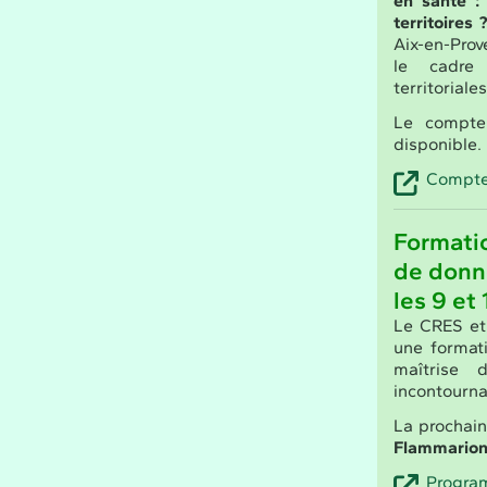
en santé :
territoires
Aix-en-Pro
le cadre
territoriale
Le compte 
disponible.
Compte-
Formatio
de donn
les 9 et
Le CRES et
une formati
maîtrise
incontourna
La prochai
Flammarion,
Program