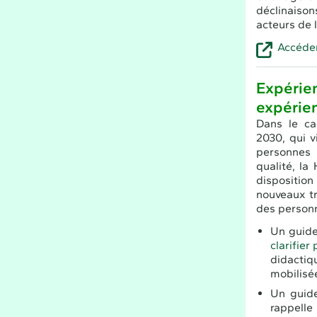
déclinaison
acteurs de l
Accéder
Expérien
expérien
Dans le ca
2030, qui v
personnes
qualité, la
dispositio
nouveaux tr
des personne
Un guid
clarifier
didactiq
mobilisé
Un guid
rappelle