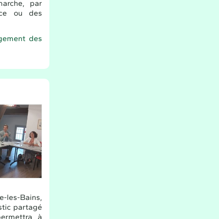
arche, par
nce ou des
gagement des
e-les-Bains,
stic partagé
permettra à