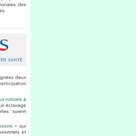
gionales des
es.
agnées deux
articipation
ux notions à
un éclairage
lles soient
ssions
» qui
ssionnels et