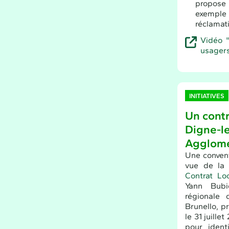
propose
exemple
réclamat
Vidéo "
usagers
INITIATIVES
Un contr
Digne-l
Agglomé
Une conven
vue de la 
Contrat Lo
Yann Bubi
régionale 
Brunello, p
le 31 juill
pour ident