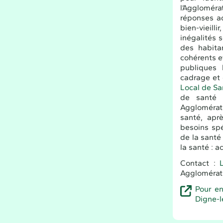
l’Agglomér
réponses ad
bien-vieill
inégalités s
des habita
cohérents e
publiques 
cadrage et 
Local de S
de santé (
Agglomérati
santé, apr
besoins spé
de la santé
la santé : a
Contact :
Agglomérat
Pour en
Digne-l