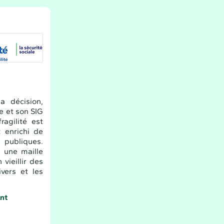
a décision,
le et son SIG
ragilité est
 enrichi de
s publiques.
à une maille
vieillir des
vers et les
nt