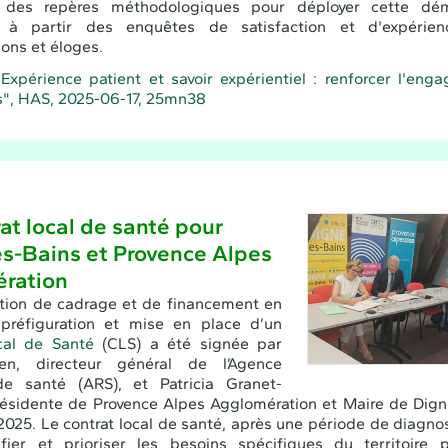
 des repères méthodologiques pour déployer cette dém
 à partir des enquêtes de satisfaction et d'expérie
ions et éloges.
Expérience patient et savoir expérientiel : renforcer l'en
", HAS, 2025-06-17, 25mn38
at local de santé pour
es-Bains et Provence Alpes
ration
tion de cadrage et de financement en
préfiguration et mise en place d’un
cal de Santé
(CLS) a été signée par
en, directeur général de l’Agence
de santé (ARS), et Patricia Granet-
résidente de Provence Alpes Agglomération et Maire de Dign
et 2025. Le contrat local de santé, après une période de diagno
ifier et prioriser les besoins spécifiques du territoire 