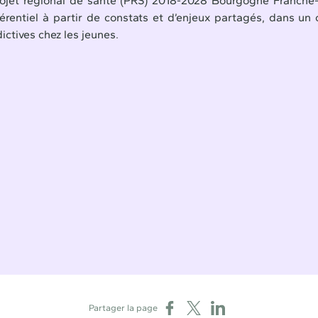
rojet régional de santé (PRS) 2018-2028 Bourgogne Franche
férentiel à partir de constats et d’enjeux partagés, dans un 
ictives chez les jeunes.
Partager sur Facebook
Partager sur X
Partager sur LinkedIn
Partager la page