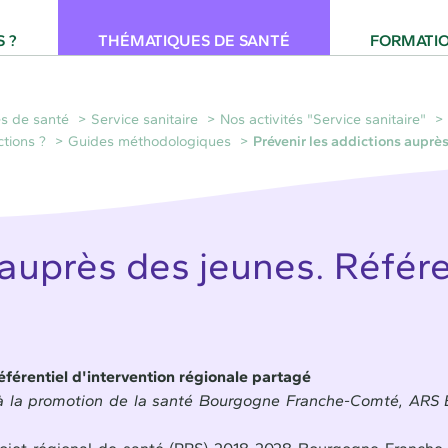
 pour la Santé Provence-Alpes-Côte d'Azur
 ?
THÉMATIQUES DE SANTÉ
FORMATI
s de santé
Service sanitaire
Nos activités "Service sanitaire"
ctions ?
Guides méthodologiques
Prévenir les addictions auprè
 auprès des jeunes. Référe
éférentiel d'intervention régionale partagé
t à la promotion de la santé Bourgogne Franche-Comté, ARS