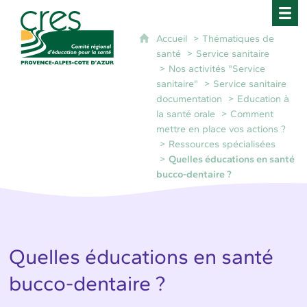
CRES Paca - Comité Régional d'Éducation pour 
Accueil
Thématiques de
santé
Service sanitaire
Nos activités "Service
sanitaire"
Service sanitaire
documentation
Education à
la santé orale
Comment
mettre en place vos actions ?
Ressources spécialisées
Quelles éducations en santé
bucco-dentaire ?
Quelles éducations en santé
bucco-dentaire ?