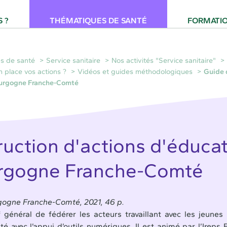
 pour la Santé Provence-Alpes-Côte d'Azur
 ?
THÉMATIQUES DE SANTÉ
FORMATI
s de santé
Service sanitaire
Nos activités "Service sanitaire"
 place vos actions ?
Vidéos et guides méthodologiques
Guide d
ourgogne Franche-Comté
ruction d'actions d'éducat
urgogne Franche-Comté
ogne Franche-Comté, 2021, 46 p.
 général de fédérer les acteurs travaillant avec les jeunes
 avec l’appui d’outils numériques. Il est animé par l’Ireps