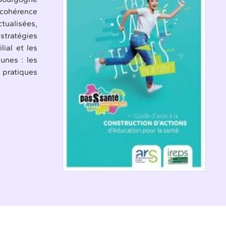
 cohérence
ctualisées,
stratégies
lial et les
unes : les
e pratiques