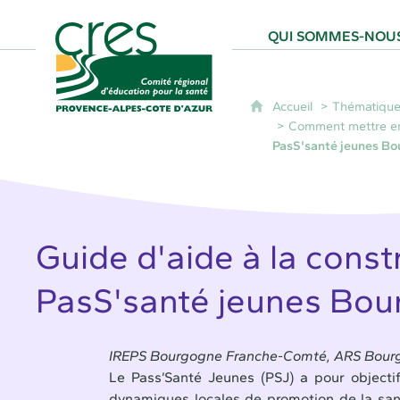
CRES Paca - Comité Régional d'Éducation
QUI SOMMES-NOUS
Accueil
Thématique
Comment mettre en
PasS'santé jeunes B
Guide d'aide à la const
PasS'santé jeunes Bo
IREPS Bourgogne Franche-Comté, ARS Bourg
Le Pass’Santé Jeunes (PSJ) a pour objectif
dynamiques locales de promotion de la santé