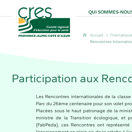
CRES Paca - Comité Régional d'Éducation
QUI SOMMES-NOUS
Accueil
Thématique
Rencontres Internatio
Participation aux Renco
Les Rencontres internationales de la classe
Parc du 26ème centenaire pour son volet profe
Placées sous le haut patronage de la minist
ministre de la Transition écologique, et
(FabPeda), ces Rencontres ont représenté
l’enseignement en plein air, de la crèche à l’u