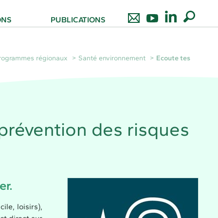
ONS
PUBLICATIONS
rogrammes régionaux
Santé environnement
Ecoute tes
prévention des risques
er.
le, loisirs),