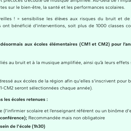
et précoces d’écoute de musique amplifiée. Au-delà de l’impac
stes sur le bien-être, la santé et les performances scolaires.
lles ! » sensibilise les élèves aux risques du bruit et d
s ont bénéficié d'interventions, soit plus de 1000 classes c
 désormais aux écoles élémentaires (CM1 et CM2) pour l’an
 liés au bruit et à la musique amplifiée, ainsi qu’à leurs effets 
essé aux écoles de la région afin qu'elles s'inscrivent pour b
M1-CM2 seront sélectionnées chaque année).
s les écoles retenues
:
le (l’infirmier scolaire et l’enseignant référent ou un binôme d
oconférence);
Recommandée mais non obligatoire
sein de l'école (1h30)