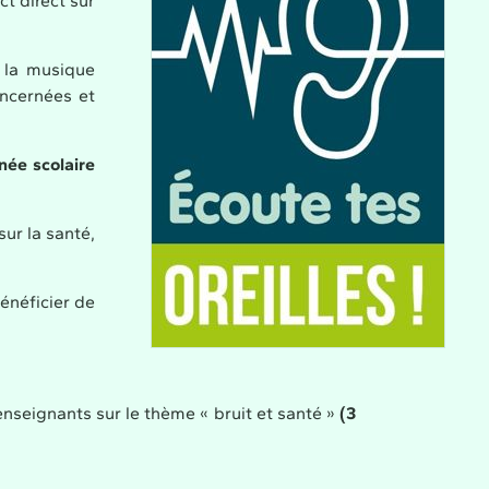
t direct sur
e la musique
oncernées et
née scolaire
sur la santé,
énéficier de
'enseignants sur le thème « bruit et santé »
(3