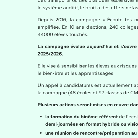
des transports ou des pratiques excessives 
le système auditif, le bruit a des effets néfa
Depuis 2016, la campagne « Écoute tes orei
amplifiée. En 10 ans d’actions, 240 collège
44000 élèves touchés.
La campagne évolue aujourd'hui et s’ouvre
2025/2026.
Elle vise à sensibiliser les élèves aux risques
le bien-être et les apprentissages.
Un appel à candidatures est actuellement adr
la campagne (48 écoles et 97 classes de C
Plusieurs actions seront mises en œuvre dan
la formation du
binôme référent
de l'éco
demi-journées en format hybride ou visi
une réunion de rencontre/préparation au 