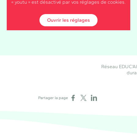
« youtu » est désactivé par vos réglages de cookies.
Ouvrir les réglages
Réseau EDUC'Alim
dura
Partager sur Facebook
Partager sur X
Partager sur LinkedIn
Partager la page