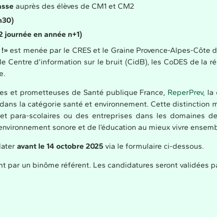
lasse
auprès des élèves de CM1 et CM2
1h30)
journée en année n+1)
 !»
est menée par le CRES et le Graine Provence-Alpes-Côte d’Az
 le Centre d’information sur le bruit (CidB), les CoDES de la r
e.
caces et prometteuses de Santé publique France,
ReperPrev,
la 
t dans la catégorie santé et environnement. Cette distinction
 et para-scolaires ou des entreprises dans les domaines de 
 l’environnement sonore et de l’éducation au mieux vivre ensemb
dater
avant le 14 octobre 2025
via le formulaire ci-dessous.
nt par un binôme référent. Les candidatures seront validées pa