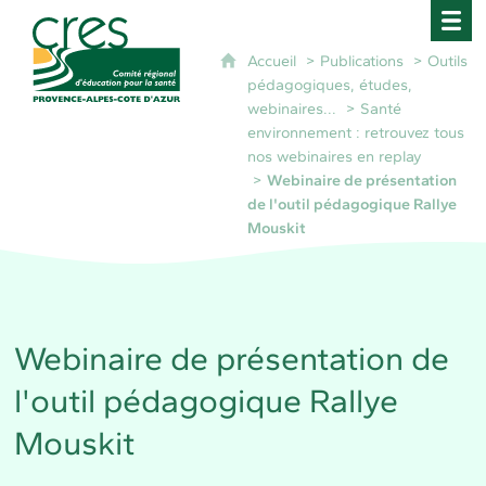
CRES Paca - Comité Régional d'Éducation pour 
Accueil
Publications
Outils
pédagogiques, études,
webinaires...
Santé
environnement : retrouvez tous
nos webinaires en replay
Webinaire de présentation
de l'outil pédagogique Rallye
Mouskit
Webinaire de présentation de
l'outil pédagogique Rallye
Mouskit